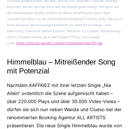
Youtube eingebunden, der das Setzen von Youtube-Cookies solange
blockiert, bis ein aktiver Klick auf die Wiedergabe erfolgt. Mit Klick auf
den Wiedergabe-Button erteilst du deine Einwilligung darin, dass
Youtube auf dem von dir verwendeten Endgerät Cookies setzt, die auch
einer Analyse des Nutzungsverhaltens zu Marktforschungs- und
Marketing-Zwecken dienen können. Näheres zur Cookie-Verwendung
durch Youtube findest du in der Cookie-Policy von Google
unter
https://policies.google.com/technologies/types?hl=de
.
Himmelblau – Mitreißender Song
mit Potenzial
Nachdem KAFFKIEZ mit ihrer letzten Single „Nie
Allein“ ordentlich die Szene aufgemischt haben –
über 220.000 Plays und über 30.000 Video-Views –
dürfen sie sich nun neben Wanda und Clueso bei der
renommierten Booking Agentur ALL ARTISTS
präsentieren. Die neue Single Himmelblau wurde von