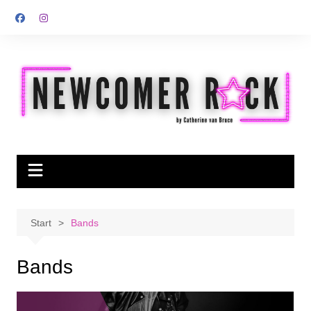
Zum
Inhalt
springen
Start
Bands
Bands