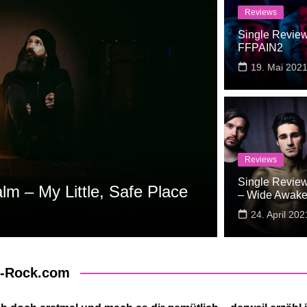
Reviews
Single Revie
FFPAIN2
19. Mai 202
Reviews
Reviews
Single Revie
m – My Little, Safe Place
Single Re
– Wide Awak
7. Juni 2021
24. April 202
r-Rock.com