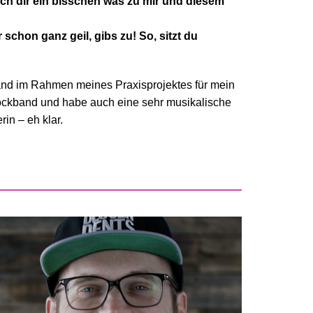
 ich dir ein bisschen was zu mir und diesem
schon ganz geil, gibs zu! So, sitzt du
and im Rahmen meines Praxisprojektes für mein
Rockband und habe auch eine sehr musikalische
in – eh klar.