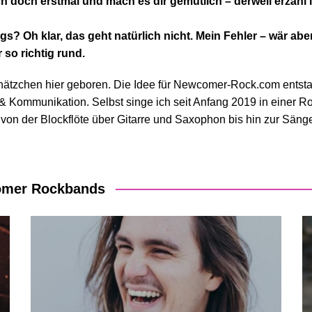
ich doch erstmal und mach es dir gemütlich – derweil erzähl
? Oh klar, das geht natürlich nicht. Mein Fehler – wär aber 
so richtig rund.
chätzchen hier geboren. Die Idee für Newcomer-Rock.com entst
& Kommunikation. Selbst singe ich seit Anfang 2019 in einer 
von der Blockflöte über Gitarre und Saxophon bis hin zur Sänger
comer Rockbands