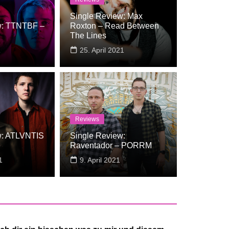
Single Review: Max
w: TTNTBF –
Roxton – Read Between
The Lines
1
25. April 2021
Reviews
w: ATLVNTIS
Single Review:
view: Machete Dance Club – Kill The Vibe
e
Raventador – PORRM
1
9. April 2021