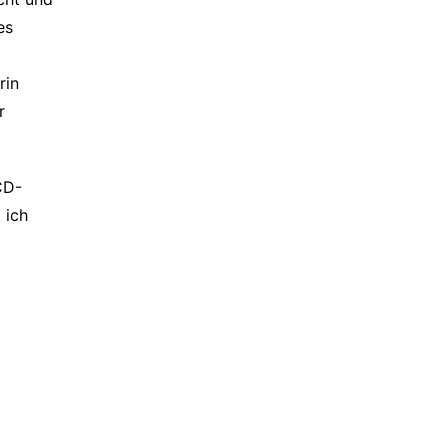
es
rin
r
CD-
 ich