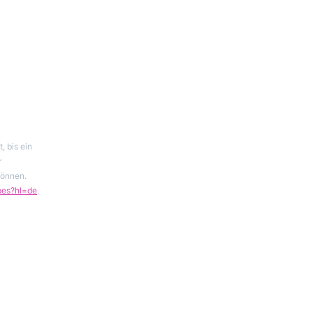
 bis ein
r
können.
ypes?hl=de
.