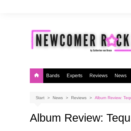
Zum
Inhalt
springen
Bands
Experts
Reviews
News
Start
News
Reviews
Album Review: Teq
Album Review: Tequ