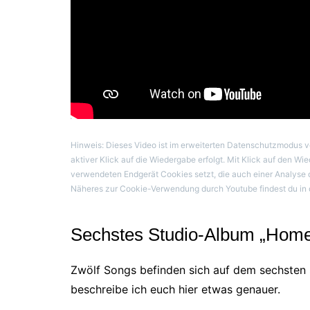
Hinweis: Dieses Video ist im erweiterten Datenschutzmodus v
aktiver Klick auf die Wiedergabe erfolgt. Mit Klick auf den Wi
verwendeten Endgerät Cookies setzt, die auch einer Analys
Näheres zur Cookie-Verwendung durch Youtube findest du in 
Sechstes Studio-Album „Hom
Zwölf Songs befinden sich auf dem sechsten 
beschreibe ich euch hier etwas genauer.