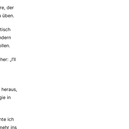
re, der
 üben.
tisch
ndern
llen.
r: „I’ll
t heraus,
ie in
te ich
mehr ins