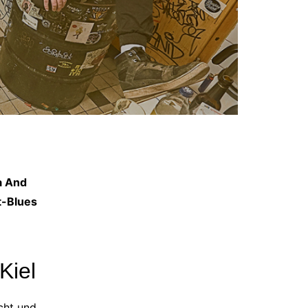
a And
t-Blues
Kiel
cht und