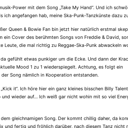
asmusik-Power mit dem Song „Take My Hand“. Und ich schwö
s ich angefangen hab, meine Ska-Punk-Tanzkünste dazu zu
oßer Queen & Bowie Fan bin jetzt hier natürlich erstmal skep
 um ein Cover des berühmten Songs von Freddie & David, so
e Leute, die mal richtig zu Reggae-Ska-Punk abwackeln wo
da gefühlt etwas punkiger um die Ecke. Und dann der Krache
tuelle Mood 1 zu 1 wiederspiegelt. Achtung, es folgt ein
t der Song nämlich in Kooperation entstanden.
„Kick it“. Ich höre hier ein ganz kleines bisschen Billy Talen
 und wieder auf… Ich weiß gar nicht wohin mit so viel Energ
dem gleichnamigen Song. Der kommt chillig daher, da konn
x und fertig und fröhlich darüber, nach diesem Tanz nicht 