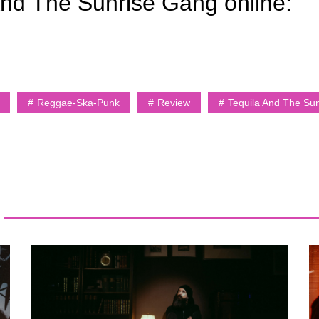
 And The Sunrise Gang online:
Reggae-Ska-Punk
Review
Tequila And The Su