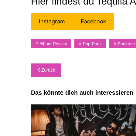
Hier findest du Tequila
Instagram
Facebook
Album Review
Pop-Punk
Punkrock
Beitragsnavigation
Zurück
Das könnte dich auch interessieren