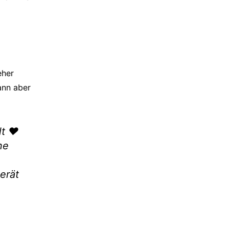
eher
ann aber
lt
♥
ne
erät