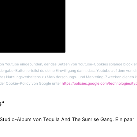
on Youtube eingebunden, der das Setzen von Youtube-Cookies solange blockiert,
edergabe-Button erteilst du deine Einwilligung darin, dass Youtube auf dem von di
e des Nutzungsverhaltens zu Marktforschungs- und Marketing-Zwecken dienen 
der Cookie-Policy von Google unter
https://policies.google.com/technologies/t
e“
Studio-Album von Tequila And The Sunrise Gang. Ein paar