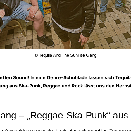
© Tequila And The Sunrise Gang
fetten Sound! In eine Genre-Schublade lassen sich Tequil
ung aus Ska-Punk, Reggae und Rock lässt uns den Herbs
Gang – „Reggae-Ska-Punk“ aus 
ine Kuscheldecke gewickelt, mir einen Hagebutten-Tee geko