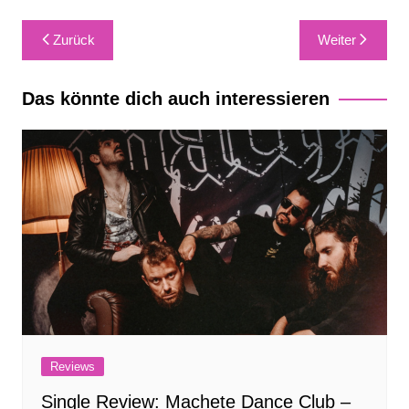
Beitragsnavigation
Zurück
Weiter
Das könnte dich auch interessieren
Reviews
Single Review: Machete Dance Club –