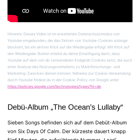
Hinweis: Dieses Video ist im erweiterten Datenschutzmodus von
Youtube eingebunden, der das Setzen von Youtube-Cookies solange
blockiert, bis ein aktiver Klick auf die Wiedergabe erfolgt. Mit Klick auf
den Wiedergabe-Button erteilst du deine Einwilligung darin, dass
Youtube auf dem von dir verwendeten Endgerät Cookies setzt, die auch
einer Analyse des Nutzungsverhaltens zu Marktforschungs- und
Marketing-Zwecken dienen können. Näheres zur Cookie-Verwendung
durch Youtube findest du in der Cookie-Policy von Google unter
https://policies.google.com/technologies/types?hl=de
.
Debü-Album „The Ocean’s Lullaby“
Sieben Songs befinden sich auf dem Debüt-Album
von Six Days Of Calm. Der kürzeste dauert knapp
fünf Minuten, die aufwühlende Nummer „Loss“