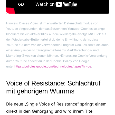
Hinweis: Dieses Video ist im erweiterten Datenschutzmodus von
Youtube eingebunden, der das Setzen von Youtube-Cookies solange
blockiert, bis ein aktiver Klick auf die Wiedergabe erfolgt. Mit Klick auf
den Wiedergabe-Button erteilst du deine Einwilligung darin, dass
Youtube auf dem von dir verwendeten Endgerät Cookies setzt, die auch
einer Analyse des Nutzungsverhaltens zu Marktforschungs- und
Marketing-Zwecken dienen können. Näheres zur Cookie-Verwendung
durch Youtube findest du in der Cookie-Policy von Google
unter
https://policies.google.com/technologies/types?hl=de
.
Voice of Resistance: Schlachtruf
mit gehörigem Wumms
Die neue „Single Voice of Resistance“ springt einem
direkt in den Gehörgang und wird ihrem Titel