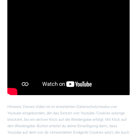
Hinweis: Dieses Video ist im erweiterten Datenschutzmodus von
Youtube eingebunden, der das Setzen von Youtube-Cookies solange
blockiert, bis ein aktiver Klick auf die Wiedergabe erfolgt. Mit Klick auf
den Wiedergabe-Button erteilst du deine Einwilligung darin, dass
Youtube auf dem von dir verwendeten Endgerät Cookies setzt, die auch